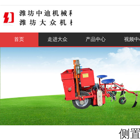
全国咨询热线
400-0515-888
首页
走进大众
产品中心
视频中
侧置