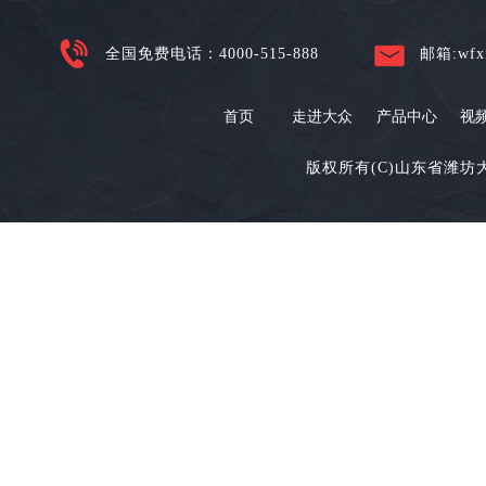
全国免费电话：4000-515-888
邮箱:wfxi
首页
走进大众
产品中心
视
版权所有(C)山东省潍坊大