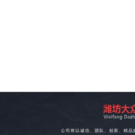
公司将以诚信、团队、创新、精品