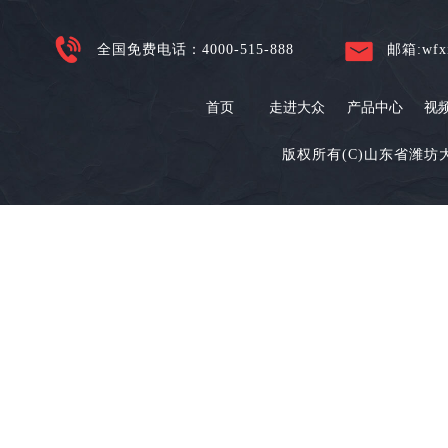
全国免费电话：4000-515-888
邮箱:wfxi
首页
走进大众
产品中心
视
版权所有(C)山东省潍坊大