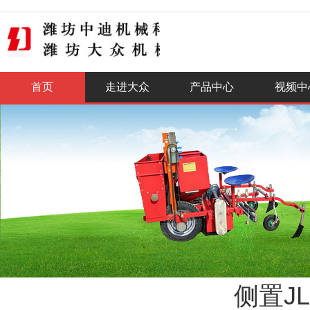
全国咨询热线
400-0515-888
首页
走进大众
产品中心
视频中
侧置J