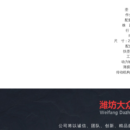
垄 
作
配
株 距
行
尺 寸：21
配
扶垄
工
动力
薄膜
传动机构
公司将以诚信、团队、创新、精品