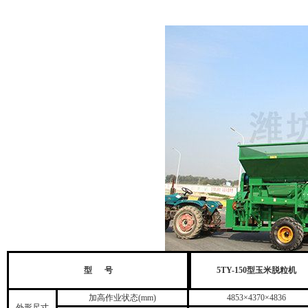
型 号
5TY-150型玉米脱粒机
加高作业状态(mm)
4853×4370×4836
外形尺寸