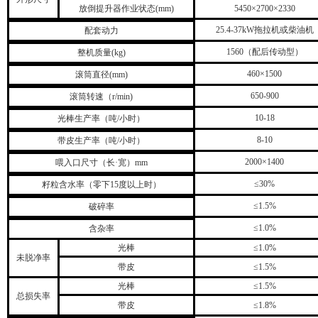
放倒提升器作业状态(mm)
5450×2700×2330
25.4-37kW拖拉机或柴油机
配套动力
1560（配后传动型）
整机质量(kg)
460×1500
滚筒直径(mm)
650-900
滚筒转速（r/min)
10-18
光棒生产率（吨/小时）
8-10
带皮生产率（吨/小时）
2000×1400
喂入口尺寸（长·宽）mm
≤30%
籽粒含水率（零下15度以上时）
≤1.5%
破碎率
≤1.0%
含杂率
光棒
≤1.0%
未脱净率
带皮
≤1.5%
光棒
≤1.5%
总损失率
带皮
≤1.8%